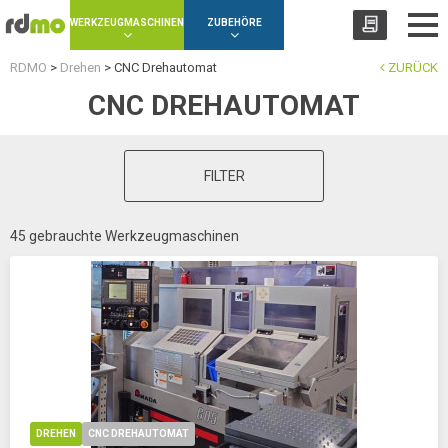
Panel zur Verwaltung von Cookies
WERKZEUGMASCHINEN
ZUBEHÖRE
RDMO
>
Drehen
>
CNC Drehautomat
ZURÜCK
CNC DREHAUTOMAT
FILTER
45 gebrauchte Werkzeugmaschinen
DREHEN
CNC DREHAUTOMAT