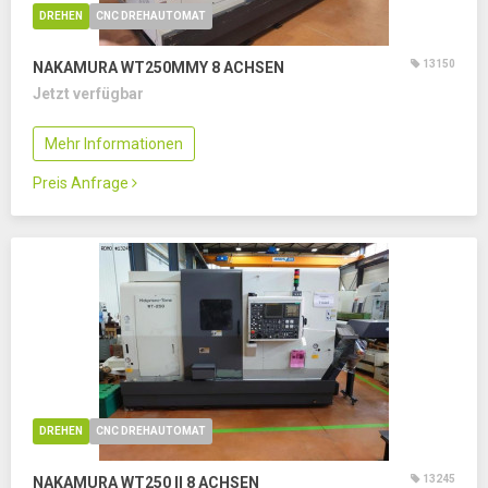
DREHEN
CNC DREHAUTOMAT
13150
NAKAMURA WT250MMY
8 ACHSEN
Jetzt verfügbar
Mehr Informationen
Preis Anfrage
DREHEN
CNC DREHAUTOMAT
13245
NAKAMURA WT250 II
8 ACHSEN