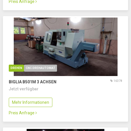
Preis Anfrage
DREHEN
CNC DREHAUTOMAT
16378
BIGLIA B501M
3 ACHSEN
Jetzt verfügbar
Mehr Informationen
Preis Anfrage