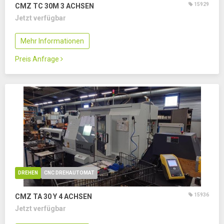
15929
CMZ TC 30M
3 ACHSEN
Jetzt verfügbar
Mehr Informationen
Preis Anfrage
DREHEN
CNC DREHAUTOMAT
15936
CMZ TA 30 Y
4 ACHSEN
Jetzt verfügbar