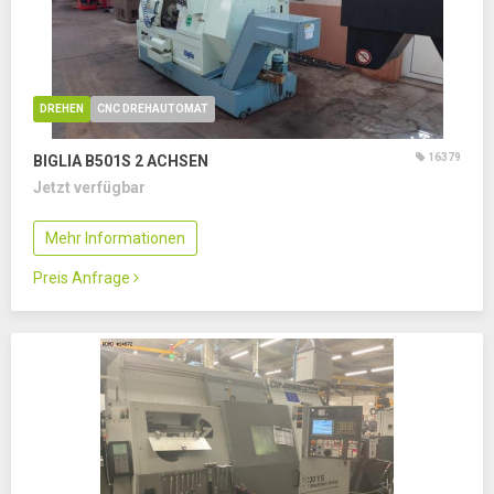
DREHEN
CNC DREHAUTOMAT
16379
BIGLIA B501S
2 ACHSEN
Jetzt verfügbar
Mehr Informationen
Preis Anfrage