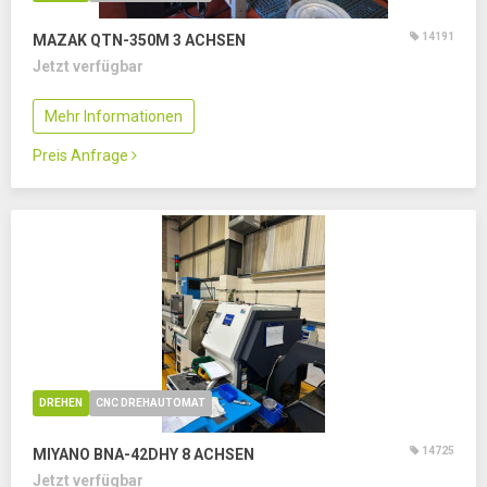
14191
MAZAK QTN-350M
3 ACHSEN
Jetzt verfügbar
Mehr Informationen
Preis Anfrage
DREHEN
CNC DREHAUTOMAT
14725
MIYANO BNA-42DHY
8 ACHSEN
Jetzt verfügbar