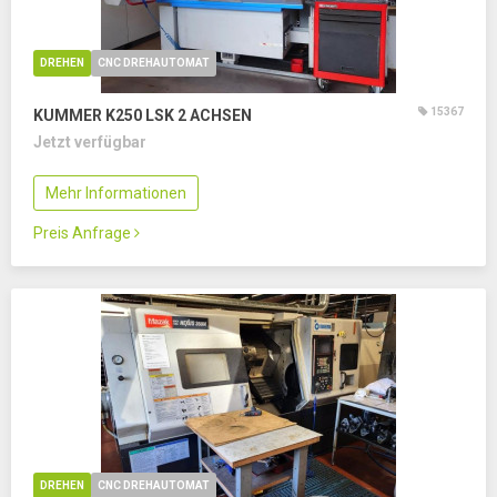
DREHEN
CNC DREHAUTOMAT
15367
KUMMER K250 LSK
2 ACHSEN
Jetzt verfügbar
Mehr Informationen
Preis Anfrage
DREHEN
CNC DREHAUTOMAT