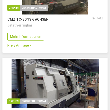
DREHEN
CNC DREHAUTOMAT
14672
CMZ TC-30 YS
6 ACHSEN
Jetzt verfügbar
Mehr Informationen
Preis Anfrage
DREHEN
CNC DREHAUTOMAT