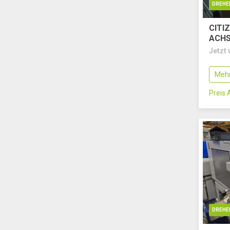
DREHE
CITIZ
ACH
Jetzt 
Mehr
Preis
DREHE