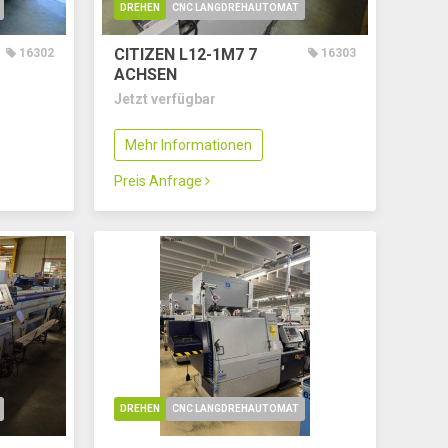
DREHEN
CNC LANGDREHAUTOMAT
CITIZEN L12-1M7
7
16302
16303
ACHSEN
Jetzt verfügbar
Mehr Informationen
Preis Anfrage
DREHEN
CNC LANGDREHAUTOMAT