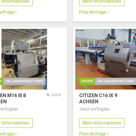
 Informationen
Mehr Informationen
 Anfrage
Preis Anfrage
N
CNC LANGDREHAUTOMAT
DREHEN
CNC LANGDREHAUTOMAT
EN M16 III
8
CITIZEN C16 IX
9
16319
SEN
ACHSEN
verfügbar
Jetzt verfügbar
 Informationen
Mehr Informationen
 Anfrage
Preis Anfrage