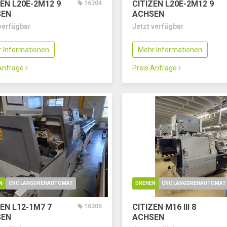
ZEN L20E-2M12
9
CITIZEN L20E-2M12
9
16304
SEN
ACHSEN
verfügbar
Jetzt verfügbar
 Informationen
Mehr Informationen
 Anfrage
Preis Anfrage
N
CNC LANGDREHAUTOMAT
DREHEN
CNC LANGDREHAUTOMAT
ZEN L12-1M7
7
CITIZEN M16 III
8
16305
SEN
ACHSEN