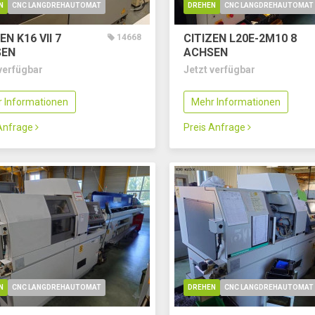
N
CNC LANGDREHAUTOMAT
DREHEN
CNC LANGDREHAUTOMAT
EN K16 VII
7
CITIZEN L20E-2M10
8
14668
SEN
ACHSEN
verfügbar
Jetzt verfügbar
 Informationen
Mehr Informationen
 Anfrage
Preis Anfrage
N
CNC LANGDREHAUTOMAT
DREHEN
CNC LANGDREHAUTOMAT