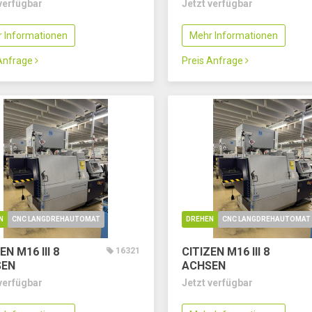
verfügbar
Jetzt verfügbar
 Informationen
Mehr Informationen
 Anfrage
Preis Anfrage
N
CNC LANGDREHAUTOMAT
DREHEN
CNC LANGDREHAUTOMAT
EN M16 III
8
CITIZEN M16 III
8
16321
SEN
ACHSEN
verfügbar
Jetzt verfügbar