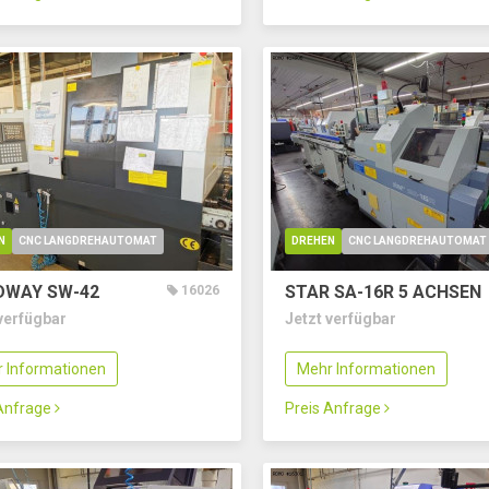
N
CNC LANGDREHAUTOMAT
DREHEN
CNC LANGDREHAUTOMAT
WAY SW-42
STAR SA-16R
5 ACHSEN
16026
verfügbar
Jetzt verfügbar
 Informationen
Mehr Informationen
 Anfrage
Preis Anfrage