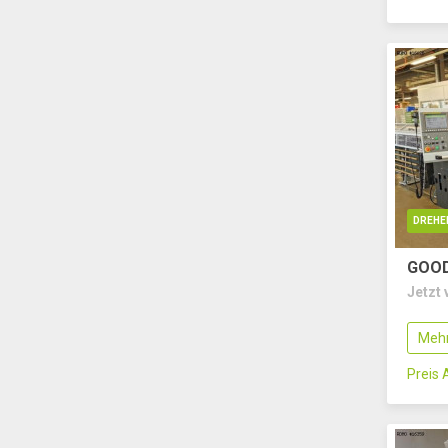
DREHE
GOOD
Jetzt 
Mehr
Preis