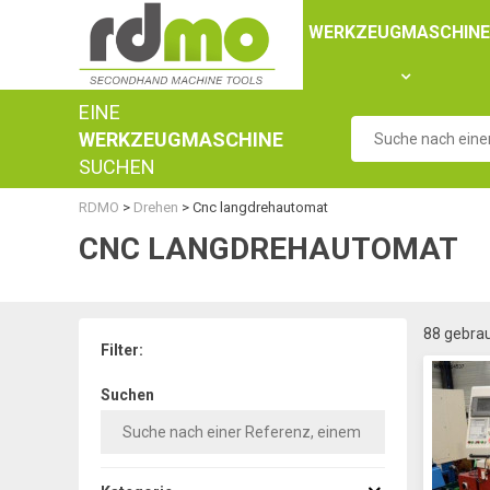
Panel zur Verwaltung von Cookies
WERKZEUGMASCHIN
EINE
WERKZEUGMASCHINE
SUCHEN
RDMO
>
Drehen
>
Cnc langdrehautomat
CNC LANGDREHAUTOMAT
88 gebra
Filter:
Suchen