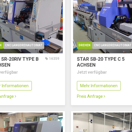
N
CNC LANGDREHAUTOMAT
DREHEN
CNC LANGDREHAUTOMAT
 SR-20RIV TYPE B
STAR SB-20 TYPE C
5
16359
HSEN
ACHSEN
verfügbar
Jetzt verfügbar
 Informationen
Mehr Informationen
 Anfrage
Preis Anfrage