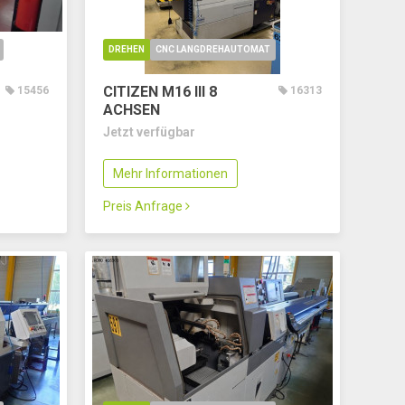
DREHEN
CNC LANGDREHAUTOMAT
CITIZEN M16 III
8
15456
16313
ACHSEN
Jetzt verfügbar
Mehr Informationen
Preis Anfrage