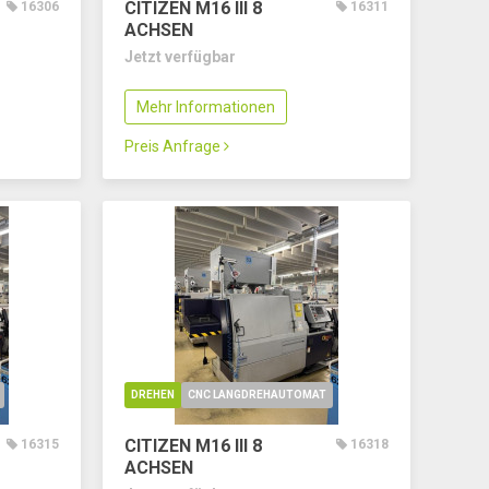
CITIZEN M16 III
8
16306
16311
ACHSEN
Jetzt verfügbar
Mehr Informationen
Preis Anfrage
DREHEN
CNC LANGDREHAUTOMAT
CITIZEN M16 III
8
16315
16318
ACHSEN