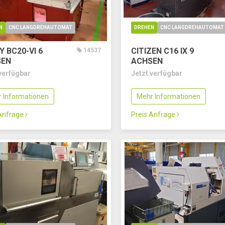
N
CNC LANGDREHAUTOMAT
DREHEN
CNC LANGDREHAUTOMAT
Y BC20-VI
6
CITIZEN C16 IX
9
14537
SEN
ACHSEN
verfügbar
Jetzt verfügbar
 Informationen
Mehr Informationen
 Anfrage
Preis Anfrage