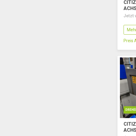
CITI
ACH
Jetzt 
Mehr
Preis
DREHE
CITI
ACH