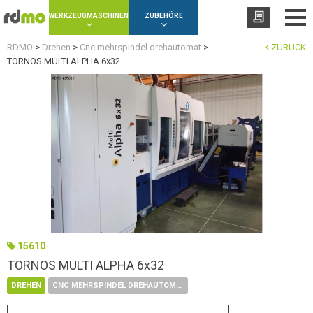
Panel zur Verwaltung von Cookies
WERKZEUGMASCHINEN
ZUBEHÖRE
RDMO
>
Drehen
>
Cnc mehrspindel drehautomat
>
ZURÜCK
TORNOS MULTI ALPHA 6x32
15610
TORNOS MULTI ALPHA 6x32
DREHEN
CNC MEHRSPINDEL DREHAUTOMAT