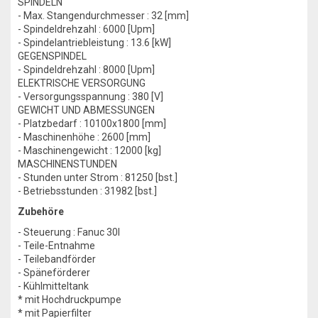
SPINDELN
- Max. Stangendurchmesser : 32 [mm]
- Spindeldrehzahl : 6000 [Upm]
- Spindelantriebleistung : 13.6 [kW]
GEGENSPINDEL
- Spindeldrehzahl : 8000 [Upm]
ELEKTRISCHE VERSORGUNG
- Versorgungsspannung : 380 [V]
GEWICHT UND ABMESSUNGEN
- Platzbedarf : 10100x1800 [mm]
- Maschinenhöhe : 2600 [mm]
- Maschinengewicht : 12000 [kg]
MASCHINENSTUNDEN
- Stunden unter Strom : 81250 [bst.]
- Betriebsstunden : 31982 [bst.]
Zubehöre
- Steuerung : Fanuc 30I
- Teile-Entnahme
- Teilebandförder
- Späneförderer
- Kühlmitteltank
* mit Hochdruckpumpe
* mit Papierfilter