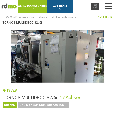
Panel zur Verwaltung von Cookies
WERKZEUGMASCHINEN
ZUBEHÖRE
RDMO
>
Drehen
>
Cnc mehrspindel drehautomat
>
ZURÜCK
TORNOS MULTIDECO 32/6i
13728
TORNOS MULTIDECO 32/6i
17 Achsen
DREHEN
CNC MEHRSPINDEL DREHAUTOMAT