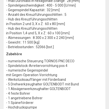
- max Durchlass in hexagonale Stange : 28 [mm]
- Spindelgeschwindigkeit : 400 - 5 000 [U/min]
- Gegenspindel Kapazität : 32 [mm]
- Anzahl des Kreuzführungsschlitten : 5
- Hub des Kreuzführungsschlitten
in Position 2 und 3, X x Z : 60 x 80 [mm]
- Hub des Kreuzführungsschlitten
in Position 1,4 und 5, X x Z : 60 x 100 [mm]
- Abmessungen : 8 300 x 2 300 x 2 240 [mm]
- Gewicht : 11 500 [kg]
- Betriebsstunden : 52066 [bst.]
Zubehöre
- numerische Steuerung TORNOS PNC DECO
- Spindelstock-Arretiervorrichtung pos 4
- numerische Gegenspindel
mit Gegen-Operation Vorrichtung
- Werkstücksauffänger mit Förderband
- 5 Drehwerkzeughalter GOLTENBODT mit Bund
- 1 Absägenwerkzeughalter GOLTENBODT
- 4 feste Bohrer
- 1 angetriebene Bohrer
- 1 Späneförderer
- Hochdruckspumpe