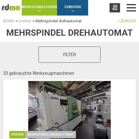
Panel zur Verwaltung von Cookies
WERKZEUGMASCHINEN
ZUBEHÖRE
RDMO
>
Drehen
>
Mehrspindel drehautomat
ZURÜCK
MEHRSPINDEL DREHAUTOMAT
FILTER
33 gebrauchte Werkzeugmaschinen
DREHEN
MEHRSPINDEL DREHAUTOMAT