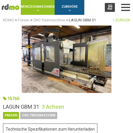
Panel zur Verwaltung von Cookies
WERKZEUGMASCHINEN
ZUBEHÖRE
RDMO
>
Fräsen
>
CNC fräsmaschine
>
LAGUN GBM 31
ZURÜCK
15760
LAGUN GBM 31
3 Achsen
FRÄSEN
CNC FRÄSMASCHINE
Technische Spezifikationen zum Herunterladen