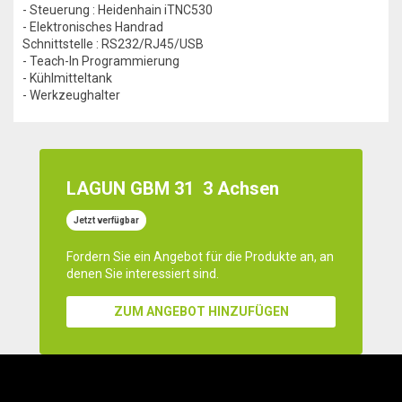
- Steuerung : Heidenhain iTNC530
- Elektronisches Handrad
Schnittstelle : RS232/RJ45/USB
- Teach-In Programmierung
- Kühlmitteltank
- Werkzeughalter
LAGUN GBM 31
3 Achsen
Jetzt verfügbar
Fordern Sie ein Angebot für die Produkte an, an
denen Sie interessiert sind.
ZUM ANGEBOT HINZUFÜGEN