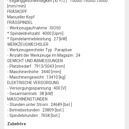
- Eilganggeschwindigkeit (X/Y/Z) : 15000/15000/15000
[mm/min]
FRÄSKOPF
Manueller Kopf
FRÄSSPINDEL
- Werkzeugaufnahme : ISO50
* Spindeldrehzahl : 4000 [Upm]
* Spindelantriebleistung : 27 [kW]
WERKZEUGWECHSLER
- Werkzeugwechsler Typ : Parapluie
- Anzahl der Werkzeuge im Magazin : 24
GEWICHT UND ABMESSUNGEN
- Platzbedarf : 7913/5043 [mm]
- Maschinenhöhe : 3440 [mm]
- Maschinengewicht : 13410 [kg]
ELEKTRISCHE VERSORGUNG
- Versorgungsspannung : 400 [V]
- Gesamtantrieb : 38 [kW]
MASCHINENSTUNDEN
- Stunden unter Strom : 24689 [bst.]
- Betriebsstunden : 23809 [bst.]
- Spindelstunden : 7658 [bst.]
Zubehöre