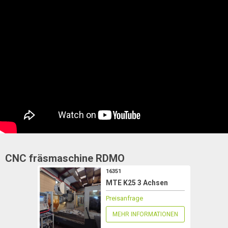
CNC fräsmaschine
RDMO
16351
MTE K25 3 Achsen
Preisanfrage
MEHR INFORMATIONEN