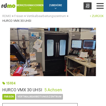
Panel zur Verwaltung von Cookies
WERKZEUGMASCHINEN
ZUBEHÖRE
RDMO
>
Fräsen
>
Vertikalbearbeitungszentrum
>
ZURÜCK
HURCO VMX 30 UHSI
15934
HURCO VMX 30 UHSI
5 Achsen
FRÄSEN
VERTIKALBEARBEITUNGSZENTRUM