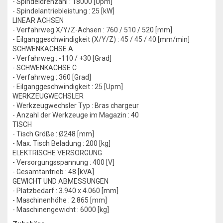
- Spindeldrehzahl : 18000 [Upm]
- Spindelantriebleistung : 25 [kW]
LINEAR ACHSEN
- Verfahrweg X/Y/Z-Achsen : 760 / 510 / 520 [mm]
- Eilganggeschwindigkeit (X/Y/Z) : 45 / 45 / 40 [mm/min]
SCHWENKACHSE A
- Verfahrweg : -110 / +30 [Grad]
- SCHWENKACHSE C
- Verfahrweg : 360 [Grad]
- Eilganggeschwindigkeit : 25 [Upm]
WERKZEUGWECHSLER
- Werkzeugwechsler Typ : Bras chargeur
- Anzahl der Werkzeuge im Magazin : 40
TISCH
- Tisch Größe : Ø248 [mm]
- Max. Tisch Beladung : 200 [kg]
ELEKTRISCHE VERSORGUNG
- Versorgungsspannung : 400 [V]
- Gesamtantrieb : 48 [kVA]
GEWICHT UND ABMESSUNGEN
- Platzbedarf : 3.940 x 4.060 [mm]
- Maschinenhöhe : 2.865 [mm]
- Maschinengewicht : 6000 [kg]