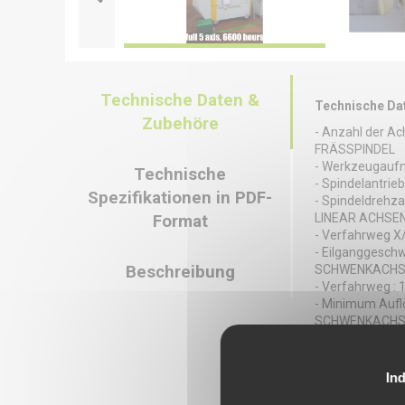
Technische Daten &
Technische Da
Zubehöre
- Anzahl der Ac
FRÄSSPINDEL
- Werkzeugauf
Technische
- Spindelantrieb
Spezifikationen in PDF-
- Spindeldrehza
LINEAR ACHSE
Format
- Verfahrweg X
- Eilganggeschw
Beschreibung
SCHWENKACHS
- Verfahrweg : 1
- Minimum Auflö
SCHWENKACHS
- Verfahrweg : 
- Minimum Auflö
WERKZEUGWEC
Ind
- Werkzeugwechs