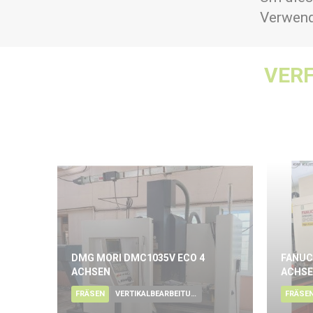
Verwend
VER
DMG MORI DMC1035V ECO 4
FANUC
ACHSEN
ACHS
FRÄSEN
VERTIKALBEARBEITUNGSZENTRUM
FRÄSE