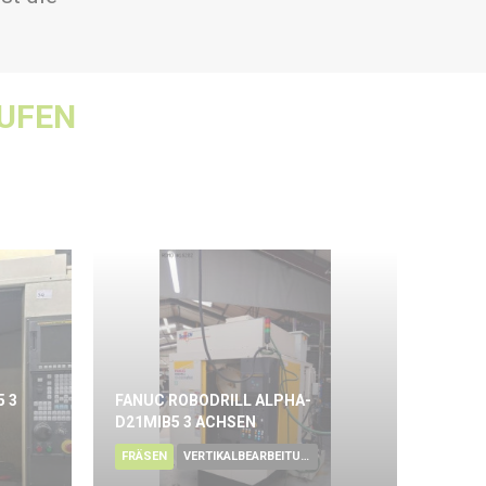
UFEN
5 3
FANUC ROBODRILL ALPHA-
D21MIB5 3 ACHSEN
FRÄSEN
VERTIKALBEARBEITUNGSZENTRUM