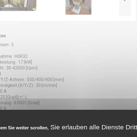
ten
hsen : 5
nahme : HSK32
leistung : 17 [kW]
hl : 30-42000 [Upm]
N
/Y/Z-Achsen : 550/400/400 [mm]
indigkeit (X/Y/Z) : 30 [m/min]
E A
20 [Grad](+/-)
sung : 0.0001 [Grad]
E B
360 [Grad]
sung : 0.0001 [Grad]
HSLER
Sie erlauben alle Dienste Drit
em Sie weiter scrollen,
ler Typ : Parapluie