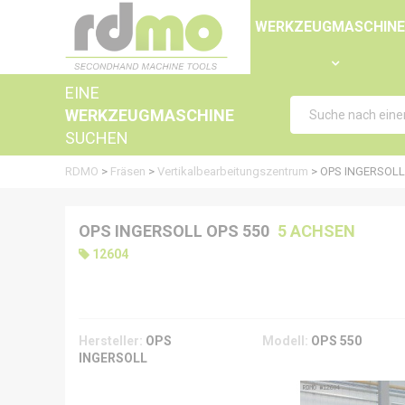
Panel zur Verwaltung von Cookies
WERKZEUGMASCHIN
EINE
WERKZEUGMASCHINE
SUCHEN
RDMO
>
Fräsen
>
Vertikalbearbeitungszentrum
>
OPS INGERSOLL
OPS INGERSOLL OPS 550
5 ACHSEN
12604
Hersteller:
OPS
Modell:
OPS 550
INGERSOLL