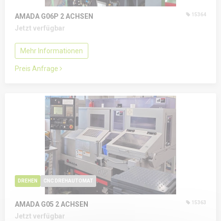
15364
AMADA G06P
2 ACHSEN
Jetzt verfügbar
Mehr Informationen
Preis Anfrage
DREHEN
CNC DREHAUTOMAT
15363
AMADA G05
2 ACHSEN
Jetzt verfügbar