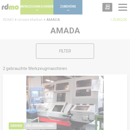
Panel zur Verwaltung von Cookies
WERKZEUGMASCHINEN
ZUBEHÖRE
RDMO
>
Unsere Marken
>
AMADA
ZURÜCK
AMADA
FILTER
2 gebrauchte Werkzeugmaschinen
DREHEN
CNC DREHAUTOMAT