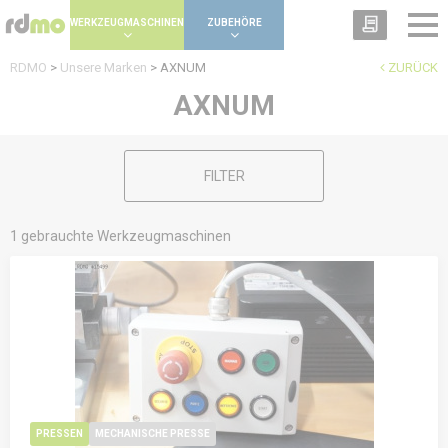
Panel zur Verwaltung von Cookies
WERKZEUGMASCHINEN
ZUBEHÖRE
RDMO
>
Unsere Marken
>
AXNUM
ZURÜCK
AXNUM
FILTER
1 gebrauchte Werkzeugmaschinen
PRESSEN
MECHANISCHE PRESSE