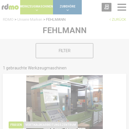
Panel zur Verwaltung von Cookies
WERKZEUGMASCHINEN
ZUBEHÖRE
RDMO
>
Unsere Marken
>
FEHLMANN
ZURÜCK
FEHLMANN
FILTER
1 gebrauchte Werkzeugmaschinen
FRÄSEN
VERTIKALBEARBEITUNGSZENTRUM