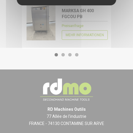
16040
MARKSA GH 400
FGCOU PB
KONFIGURIEREN
Preisanfrage
MEHR INFORMATIONEN
RD Machines Outils
77 Allée de l'industrie
FRANCE - 74130 CONTAMINE SUR ARVE