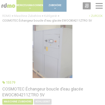
Panel zur Verwaltung von Cookies
WERKZEUGMASCHINEN
ZUBEHÖRE
RDMO
>
Maschine Zubehöre
>
Kühlgerät
>
ZURÜCK
COSMOTEC Échangeur boucle d'eau glacée EWOC804211ZTRO 5V
15579
COSMOTEC Échangeur boucle d'eau glacée
EWOC804211ZTRO 5V
MASCHINE ZUBEHÖRE
KÜHLGERÄT