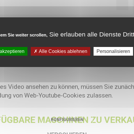
ten
Sie erlauben alle Dienste Drit
em Sie weiter scrollen,
0 - 5 [mm]
.01 [mm]
 akzeptieren
Alle Cookies ablehnen
Personalisieren
es Video ansehen zu können, müssen Sie zunäch
ung von Web-Youtube-Cookies zulassen.
FÜGBARE MASCHINEN ZU VERKA
KONFIGURIEREN