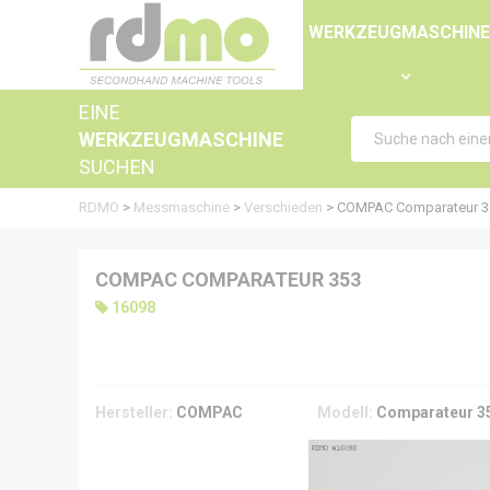
Panel zur Verwaltung von Cookies
WERKZEUGMASCHIN
EINE
WERKZEUGMASCHINE
SUCHEN
RDMO
>
Messmaschine
>
Verschieden
>
COMPAC Comparateur 3
COMPAC COMPARATEUR 353
16098
Hersteller:
COMPAC
Modell:
Comparateur 3