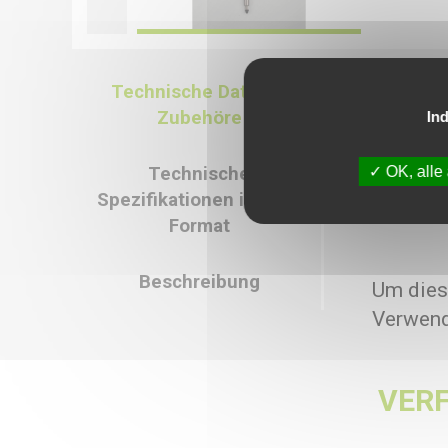
Technische Daten &
Technische Da
Zubehöre
Ind
- Messbereich : 
- Auflösung : 0
OK, alle
Technische
Spezifikationen in PDF-
Format
Beschreibung
Um dies
Verwend
VER