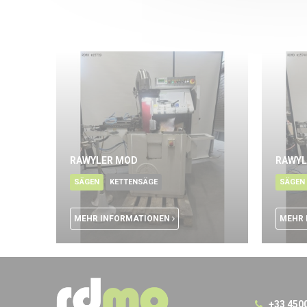
RAWYLER MOD
RAWYL
SÄGEN
KETTENSÄGE
SÄGEN
MEHR INFORMATIONEN
MEHR 
+33 450