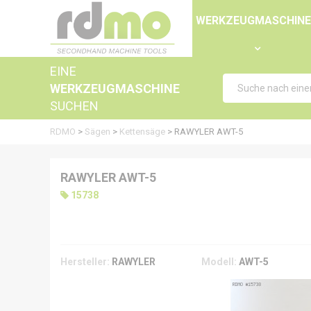
Panel zur Verwaltung von Cookies
WERKZEUGMASCHIN
EINE
WERKZEUGMASCHINE
SUCHEN
RDMO
>
Sägen
>
Kettensäge
>
RAWYLER AWT-5
RAWYLER AWT-5
15738
Hersteller:
RAWYLER
Modell:
AWT-5