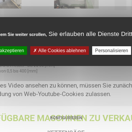
ten
Sie erlauben alle Dienste Drit
em Sie weiter scrollen,
: 1700x1200 [mm]
e : 1500 [mm]
cht : 880 [kg]
 akzeptieren
Alle Cookies ablehnen
Personalisieren
hmesser : bis zu 250 [mm]
: ca. 0,2 bis 1 [mm]
 Durchmesser : bis zu 30 [mm]
 von 0,5 bis 400 [mm]
es Video ansehen zu können, müssen Sie zunäch
ung von Web-Youtube-Cookies zulassen.
FÜGBARE MASCHINEN ZU VERKA
KONFIGURIEREN