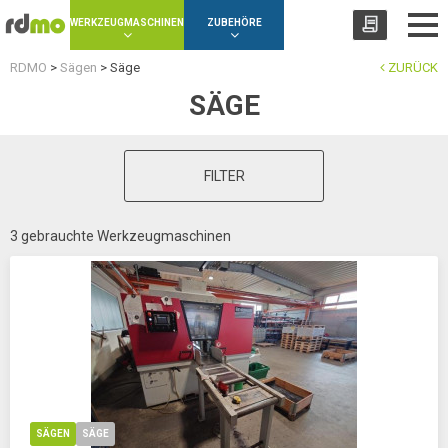
Panel zur Verwaltung von Cookies
WERKZEUGMASCHINEN
ZUBEHÖRE
RDMO
>
Sägen
>
Säge
ZURÜCK
SÄGE
FILTER
3 gebrauchte Werkzeugmaschinen
SÄGEN
SÄGE