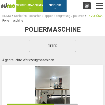
Panel zur Verwaltung von Cookies
WERKZEUGMASCHINEN
ZUBEHÖRE
RDMO
>
Schleifen / schärfen / läppen / entgratung / polieren
>
ZURÜCK
Poliermaschine
POLIERMASCHINE
FILTER
4 gebrauchte Werkzeugmaschinen