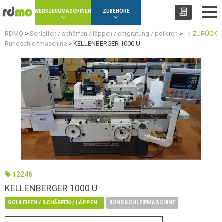
Panel zur Verwaltung von Cookies
WERKZEUGMASCHINEN
ZUBEHÖRE
RDMO
>
Schleifen / schärfen / läppen / entgratung / polieren
>
ZURÜCK
Rundschleifmaschine
>
KELLENBERGER 1000 U
12246
KELLENBERGER 1000 U
SCHLEIFEN / SCHÄRFEN / LÄPPEN / ENTGRATUNG / POLIEREN
RUNDSCHLEIFMASCHINE