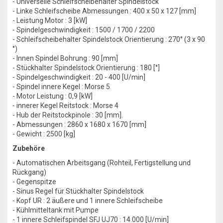
- Universelle Schleifscheibehalter Spindelstock
- Linke Schleifscheibe Abmessungen : 400 x 50 x 127 [mm]
- Leistung Motor : 3 [kW]
- Spindelgeschwindigkeit : 1500 / 1700 / 2200
- Schleifscheibehalter Spindelstock Orientierung : 270° (3 x 90
°)
- Innen Spindel Bohrung : 90 [mm]
- Stückhalter Spindelstock Orientierung : 180 [°]
- Spindelgeschwindigkeit : 20 - 400 [U/min]
- Spindel innere Kegel : Morse 5
- Motor Leistung : 0,9 [kW]
- innerer Kegel Reitstock : Morse 4
- Hub der Reitstockpinole : 30 [mm].
- Abmessungen : 2860 x 1680 x 1670 [mm]
- Gewicht : 2500 [kg]
Zubehöre
- Automatischen Arbeitsgang (Rohteil, Fertigstellung und
Rückgang)
- Gegenspitze
- Sinus Regel für Stückhalter Spindelstock
- Kopf UR : 2 äußere und 1 innere Schleifscheibe
- Kühlmitteltank mit Pumpe
- 1 innere Schleifspindel SFJ UJ70 : 14.000 [U/min]