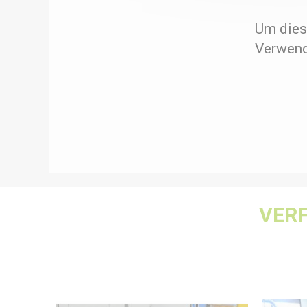
Um dies
Verwend
VER