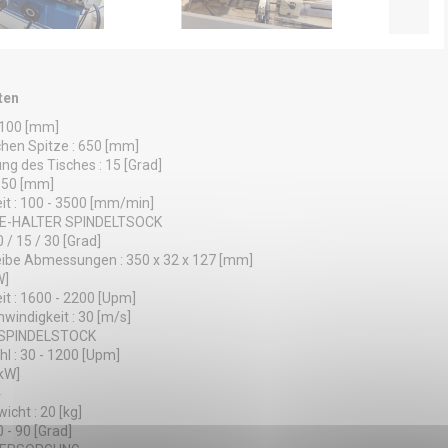
ten
 100 [mm]
hen Spitze : 650 [mm]
ng des Tisches : 15 [Grad]
 650 [mm]
it : 100 - 3500 [mm/min]
BE-HALTER SPINDELTSOCK
0 / 15 / 30 [Grad]
eibe Abmessungen : 350 x 32 x 127 [mm]
W]
it : 1600 - 2200 [Upm]
indigkeit : 30 [m/s]
SPINDELSTOCK
hl : 30 - 1200 [Upm]
[kW]
4
icht : 20 [kg]
0 - 90 [Grad]