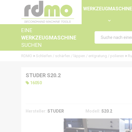
Panel zur Verwaltung von Cookies
WERKZEUGMASCHIN
EINE
WERKZEUGMASCHINE
SUCHEN
RDMO
>
Schleifen / schärfen / läppen / entgratung / polieren
>
Ru
STUDER S20.2
16050
Hersteller:
STUDER
Modell:
S20.2