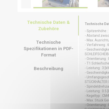
Technische Daten &
Technische Da
Zubehöre
- Spitzenhöhe :
- Abstand zwisc
- Max. Ausrichtu
Technische
- Verfahrweg :
Spezifikationen in PDF-
- Geschwindigke
SCHLEIFSCHEI
Format
- Orientierung : 
- T1 Schleifsch
Beschreibung
- Leistung : 3 [k
- Geschwindigke
- Umfangsgeschw
STÜCKHALTER 
- Spindeldrehza
- Leistung : 0.5 
- Kegeltyp : CM
- Max. Stück Gew
- Orientierung : 