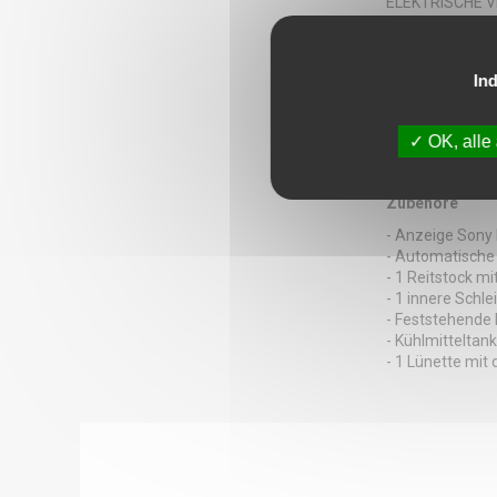
ELEKTRISCHE 
- Versorgungssp
- Leistung : 8 [k
GEWICHT UND
Ind
- Platzbedarf :
- Maschinenhöh
- Maschinengewi
OK, alle
MASCHINENST
- Stunden unter 
Zubehöre
- Anzeige Sony
- Automatische
- 1 Reitstock mi
- 1 innere Schle
- Feststehende 
- Kühlmitteltank
- 1 Lünette mit 