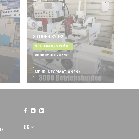
STUDER S20-2
SCHLEIFEN / SCHÄRFEN / LÄPPEN / ENTGRATUNG / POLIEREN
RUNDSCHLEIFMASCHINE
MEHR INFORMATIONEN
DE
 /