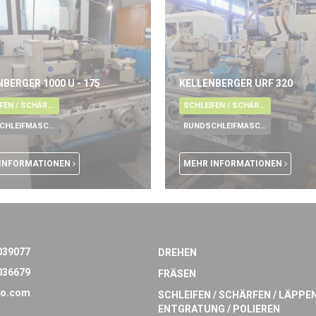
BERGER 1000 U - 175
KELLENBERGER URF 320
SCHLEIFEN / SCHÄRFEN / LÄPPEN / ENTGRATUNG / POLIEREN
SCHLEIFEN / SCHÄRFEN / LÄPPEN / ENTGRATUNG / POLIEREN
RUNDSCHLEIFMASCHINE
RUNDSCHLEIFMASCHINE
INFORMATIONEN
MEHR INFORMATIONEN
039077
DREHEN
036679
FRÄSEN
o.com
SCHLEIFEN / SCHÄRFEN / LÄPPEN
ENTGRATUNG / POLIEREN