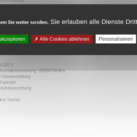
VERSORGUNG
annung : 400 [V]
VA]
 ABMESSUNGEN
Sie erlauben alle Dienste Drit
em Sie weiter scrollen,
 3000 x 1500 [mm]
e : 1650 [mm]
cht : 1900 [kg]
 akzeptieren
Alle Cookies ablehnen
Personalisieren
UNDEN
Strom : 3001 [bst.]
 LG20-2
 Kontakterkennung : SENSITRON 6
t Feineinstellung
ifspindel
Richtvorrichtung
drei Tasten