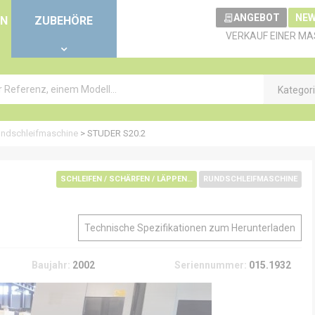
ANGEBOT
NEW
EN
ZUBEHÖRE
VERKAUF EINER MA
Kategor
ndschleifmaschine
>
STUDER S20.2
SCHLEIFEN / SCHÄRFEN / LÄPPEN / ENTGRATUNG / POLIEREN
RUNDSCHLEIFMASCHINE
Technische Spezifikationen zum Herunterladen
Baujahr:
2002
Seriennummer:
015.1932