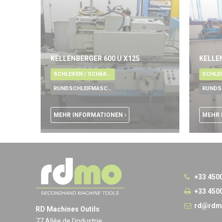
KELLENBERGER 600 U X125
KELLEN
SCHLEIFEN / SCHÄRFEN / LÄPPEN / ENTGRATUNG / POLIEREN
RUNDSCHLEIFMASCHINE
MEHR INFORMATIONEN
MEHR 
+33 450
+33 450
rd@rdm
RD Machines Outils
77 Allée de l'industrie