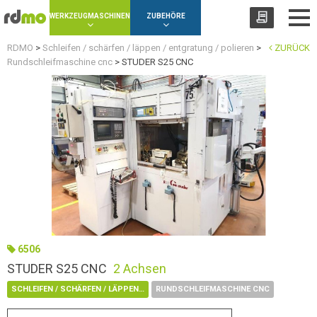
Panel zur Verwaltung von Cookies
WERKZEUGMASCHINEN
ZUBEHÖRE
RDMO
>
Schleifen / schärfen / läppen / entgratung / polieren
>
ZURÜCK
Rundschleifmaschine cnc
>
STUDER S25 CNC
6506
STUDER S25 CNC
2 Achsen
SCHLEIFEN / SCHÄRFEN / LÄPPEN / ENTGRATUNG / POLIEREN
RUNDSCHLEIFMASCHINE CNC