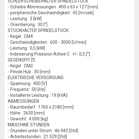
SCHLEIFSCHEIBEHALTER SPINDELSTOCK
- Scheibe Abmessungen : 400 x 63 x 127 [mm]
- peripherische Geschwindigkeit : 45 [m/sek]
- Leistung : 3 [kW]
- Orientierung : 30 [°]
STÜCKHALTER SPINDELSTOCK
- Kegel : CM4
- Geschwindigkeiten : 600 - 3000 [U/min]
- Leistung : 0,5 [kW]
- Indexierung Präzision Achse C : +/- 0,5 [°]
GEGENSPITZE
- Kegel : CM2
- Pinole Hub : 30 [mm]
ELEKTRISCHE VERSORGUNG
- Spannung : 400 [V]
- Frequenz : 50 [Hz]
- Installierte Leistung : 19 [kVA]
ABMESSUNGEN
- Raumbedarf : 1760 x 2180 [mm]
- Höhe : 2630 [mm]
- Gewicht : 4.000 [kg]
MASCHINE STUNDEN
- Stunden unter Strom : 46.943 [Std]
- Arbeitsstunden : 21.529 [Std]