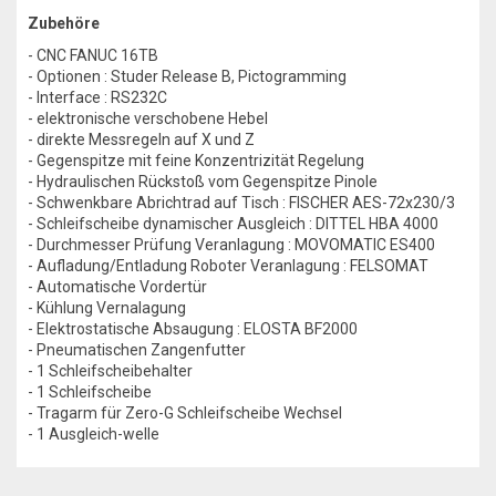
Zubehöre
- CNC FANUC 16TB
- Optionen : Studer Release B, Pictogramming
- Interface : RS232C
- elektronische verschobene Hebel
- direkte Messregeln auf X und Z
- Gegenspitze mit feine Konzentrizität Regelung
- Hydraulischen Rückstoß vom Gegenspitze Pinole
- Schwenkbare Abrichtrad auf Tisch : FISCHER AES-72x230/3
- Schleifscheibe dynamischer Ausgleich : DITTEL HBA 4000
- Durchmesser Prüfung Veranlagung : MOVOMATIC ES400
- Aufladung/Entladung Roboter Veranlagung : FELSOMAT
- Automatische Vordertür
- Kühlung Vernalagung
- Elektrostatische Absaugung : ELOSTA BF2000
- Pneumatischen Zangenfutter
- 1 Schleifscheibehalter
- 1 Schleifscheibe
- Tragarm für Zero-G Schleifscheibe Wechsel
- 1 Ausgleich-welle