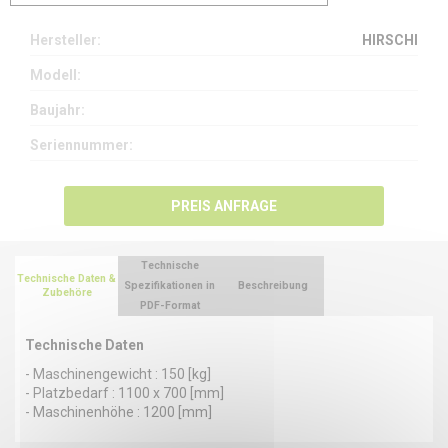
Hersteller:
HIRSCHI
Modell:
Baujahr:
Seriennummer:
PREIS ANFRAGE
Technische
Technische Daten &
Spezifikationen in
Beschreibung
Zubehöre
PDF-Format
Technische Daten
- Maschinengewicht : 150 [kg]
- Platzbedarf : 1100 x 700 [mm]
- Maschinenhöhe : 1200 [mm]