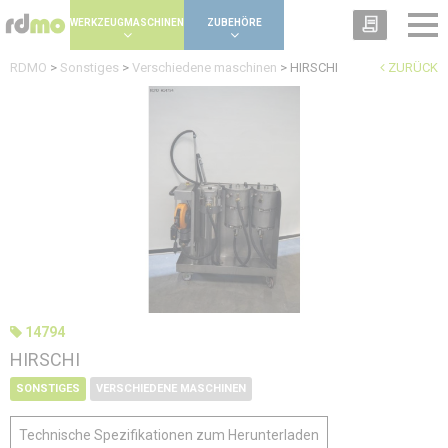
Panel zur Verwaltung von Cookies
WERKZEUGMASCHINEN
ZUBEHÖRE
RDMO
>
Sonstiges
>
Verschiedene maschinen
>
HIRSCHI
ZURÜCK
14794
HIRSCHI
SONSTIGES
VERSCHIEDENE MASCHINEN
Technische Spezifikationen zum Herunterladen