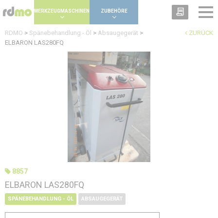
Panel zur Verwaltung von Cookies
WERKZEUGMASCHINEN
ZUBEHÖRE
RDMO
>
Spänebehandlung - Öl
>
Absaugegerät
>
ZURÜCK
ELBARON LAS280FQ
8857
ELBARON LAS280FQ
SPÄNEBEHANDLUNG - ÖL
ABSAUGEGERÄT