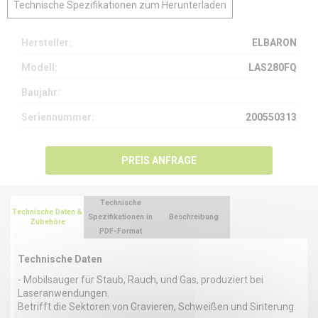
Technische Spezifikationen zum Herunterladen
Hersteller:
ELBARON
Modell:
LAS280FQ
Baujahr:
Seriennummer:
200550313
PREIS ANFRAGE
Technische
Technische Daten &
Spezifikationen in
Beschreibung
Zubehöre
PDF-Format
Technische Daten
- Mobilsauger für Staub, Rauch, und Gas, produziert bei
Laseranwendungen.
Betrifft die Sektoren von Gravieren, Schweißen und Sinterung.