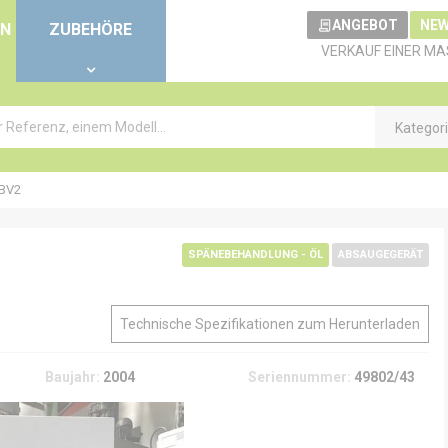
ANGEBOT
NEW
EN
ZUBEHÖRE
VERKAUF EINER MA
Kategor
BV2
SPÄNEBEHANDLUNG - ÖL
ABSAUGEGERÄT
Technische Spezifikationen zum Herunterladen
Baujahr:
2004
Seriennummer:
49802/43