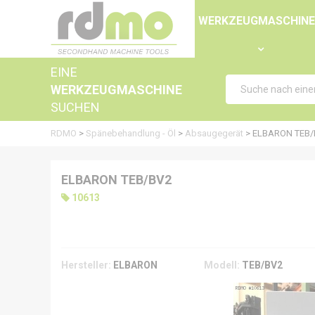
Panel zur Verwaltung von Cookies
WERKZEUGMASCHIN
EINE
WERKZEUGMASCHINE
SUCHEN
RDMO
>
Spänebehandlung - Öl
>
Absaugegerät
>
ELBARON TEB/
ELBARON TEB/BV2
10613
Hersteller:
ELBARON
Modell:
TEB/BV2