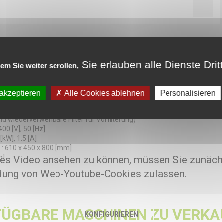
ten
Sie erlauben alle Dienste Drit
nenNebel und Rauch zu verarbeiten
em Sie weiter scrollen,
: > 0.3 [μ]
stung : 660 [m3/h]
 akzeptieren
Alle Cookies ablehnen
Personalisieren
au
eit des finale Filters bei Vorfilterung
d wiederverwenbare Filter für Vorfilterung)
00 [V], 50 [Hz]
 [kW], 1.5 [A]
: 610 x 450 x 800 [mm]
g]
es Video ansehen zu können, müssen Sie zunäch
ung von Web-Youtube-Cookies zulassen.
FÜGBARE MASCHINEN ZU VERKA
KONFIGURIEREN