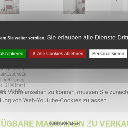
ten
Sie erlauben alle Dienste Drit
em Sie weiter scrollen,
80 [mm]
VERSORGUNG
annung : 400 [V]
 akzeptieren
Alle Cookies ablehnen
Personalisieren
.3 A
800 [m3/h]
it : 2850 [Upm]
 ABMESSUNGEN
 600x700 [mm]
e : 2100 [mm]
cht : 160 [kg]
es Video ansehen zu können, müssen Sie zunäch
ung von Web-Youtube-Cookies zulassen.
FÜGBARE MASCHINEN ZU VERKA
KONFIGURIEREN