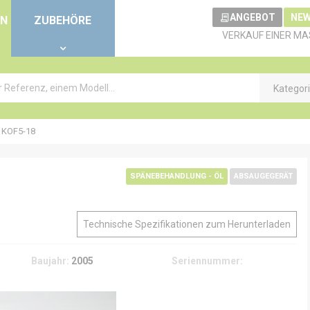
ANGEBOT
NEW
EN
ZUBEHÖRE
VERKAUF EINER MA
Kategor
 KOF5-18
SPÄNEBEHANDLUNG - ÖL
ABSAUGEGERÄT
Technische Spezifikationen zum Herunterladen
Baujahr:
2005
Seriennummer: