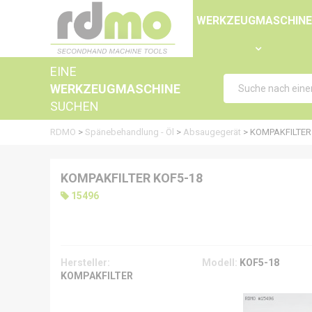
Panel zur Verwaltung von Cookies
WERKZEUGMASCHIN
EINE
WERKZEUGMASCHINE
SUCHEN
RDMO
>
Spänebehandlung - Öl
>
Absaugegerät
>
KOMPAKFILTER
KOMPAKFILTER KOF5-18
15496
Hersteller:
Modell:
KOF5-18
KOMPAKFILTER