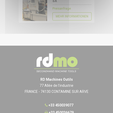
SX
KONFIGURIEREN
Preisanfrage
MEHR INFORMATIONEN
RD Machines Outils
77 Allée de l'industrie
FRANCE - 74130 CONTAMINE SUR ARVE
+33 450039077
+33 450036679