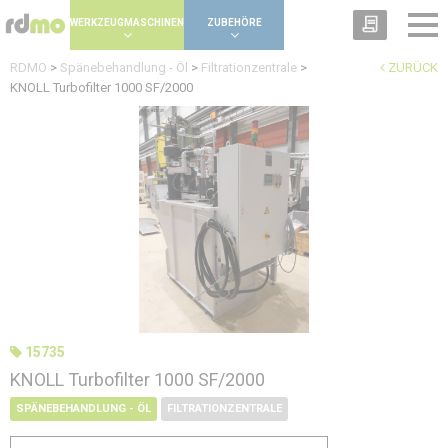
Panel zur Verwaltung von Cookies
WERKZEUGMASCHINEN
ZUBEHÖRE
RDMO
>
Spänebehandlung - Öl
>
Filtrationzentrale
>
ZURÜCK
KNOLL Turbofilter 1000 SF/2000
15735
KNOLL Turbofilter 1000 SF/2000
SPÄNEBEHANDLUNG - ÖL
FILTRATIONZENTRALE