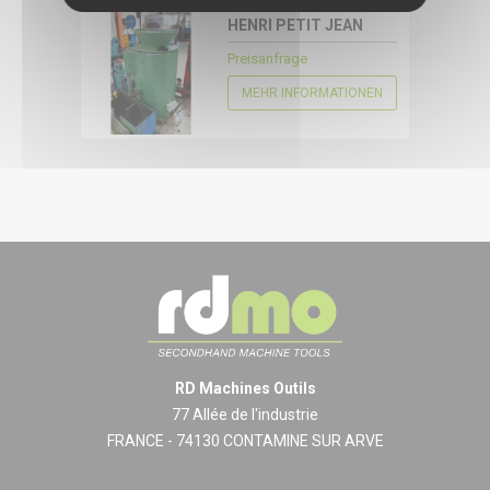
14029
HENRI PETIT JEAN
KONFIGURIEREN
Preisanfrage
MEHR INFORMATIONEN
RD Machines Outils
77 Allée de l'industrie
FRANCE - 74130 CONTAMINE SUR ARVE