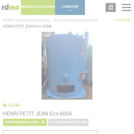
Panel zur Verwaltung von Cookies
WERKZEUGMASCHINEN
ZUBEHÖRE
RDMO
>
Spänebehandlung - Öl
>
Schleudermaschine
>
ZURÜCK
HENRI PETIT JEAN Eco 600A
16140
HENRI PETIT JEAN Eco 600A
SPÄNEBEHANDLUNG - ÖL
SCHLEUDERMASCHINE