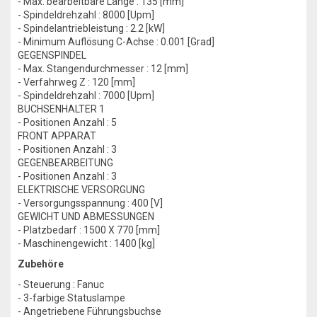
- Max. bearbeitbare Länge : 135 [mm]
- Spindeldrehzahl : 8000 [Upm]
- Spindelantriebleistung : 2.2 [kW]
- Minimum Auflösung C-Achse : 0.001 [Grad]
GEGENSPINDEL
- Max. Stangendurchmesser : 12 [mm]
- Verfahrweg Z : 120 [mm]
- Spindeldrehzahl : 7000 [Upm]
BUCHSENHALTER 1
- Positionen Anzahl : 5
FRONT APPARAT
- Positionen Anzahl : 3
GEGENBEARBEITUNG
- Positionen Anzahl : 3
ELEKTRISCHE VERSORGUNG
- Versorgungsspannung : 400 [V]
GEWICHT UND ABMESSUNGEN
- Platzbedarf : 1500 X 770 [mm]
- Maschinengewicht : 1400 [kg]
Zubehöre
- Steuerung : Fanuc
- 3-farbige Statuslampe
- Angetriebene Führungsbuchse