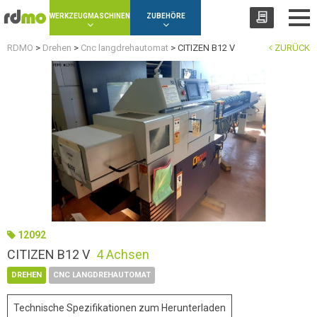
Panel zur Verwaltung von Cookies
WERKZEUGMASCHINEN
ZUBEHÖRE
RDMO
>
Drehen
>
Cnc langdrehautomat
>
CITIZEN B12 V
ZURÜCK
12092
CITIZEN B12 V
4 Achsen
DREHEN
CNC LANGDREHAUTOMAT
Technische Spezifikationen zum Herunterladen