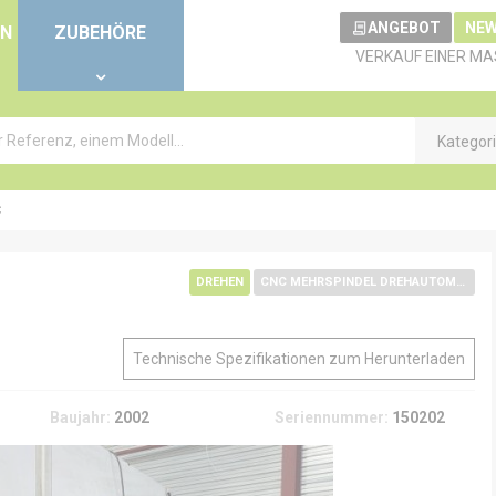
ANGEBOT
NEW
EN
ZUBEHÖRE
VERKAUF EINER MA
Kategor
C
DREHEN
CNC MEHRSPINDEL DREHAUTOMAT
Technische Spezifikationen zum Herunterladen
Baujahr:
2002
Seriennummer:
150202