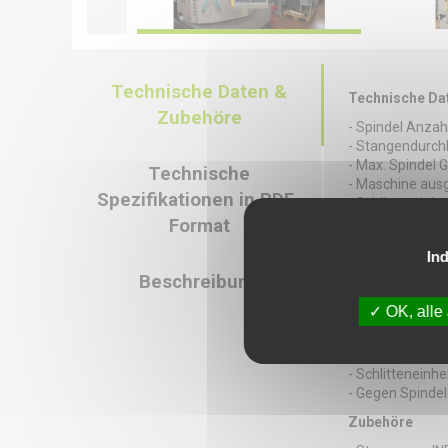
Technische Daten &
Technische Da
Zubehöre
- Spindel Anzah
- Stangendurchl
- Max. Spindel 
Technische
- Maschine aus
Spezifikationen in PDF-
- Schlitteneinhe
- Schlitteneinhe
Format
- Schlitteneinhe
Ind
- Schlitteneinhe
Beschreibung
- Schlitteneinhe
- Schlitteneinhe
OK, alle
- Schlitteneinhe
- Schlitteneinhe
- Schlitteneinhe
- Schlitteneinhe
- Gegen Spindel 
Zubehöre