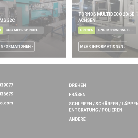
TORNOS MULTIDECO 20/6B 1
 MS 32C
ACHSEN
N
CNC MEHRSPINDEL DREHAUTOMAT
DREHEN
CNC MEHRSPINDEL DREHAUTOMAT
INFORMATIONEN
MEHR INFORMATIONEN
039077
DREHEN
036679
FRÄSEN
o.com
SCHLEIFEN / SCHÄRFEN / LÄPPEN
ENTGRATUNG / POLIEREN
ANDERE