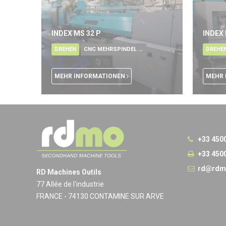
INDEX MS 32 P
INDEX
DREHEN
CNC MEHRSPINDEL DREHAUTOMAT
DREHE
MEHR INFORMATIONEN
MEHR 
+33 450
+33 450
rd@rdm
RD Machines Outils
77 Allée de l'industrie
FRANCE - 74130 CONTAMINE SUR ARVE