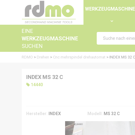
Panel zur Verwaltung von Cookies
WERKZEUGMASCHIN
EINE
WERKZEUGMASCHINE
SUCHEN
RDMO
>
Drehen
>
Cnc mehrspindel drehautomat
>
INDEX MS 32 
INDEX MS 32 C
14440
Hersteller:
INDEX
Modell:
MS 32 C