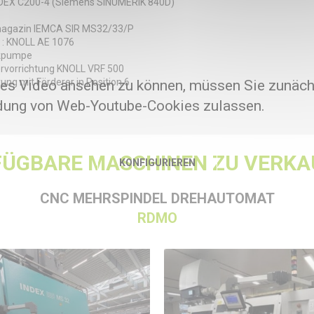
INDEX C200-4 (Siemens SINUMERIK 840D)
magazin IEMCA SIR MS32/33/P
k : KNOLL AE 1076
ckpumpe
ervorrichtung KNOLL VRF 500
ung mit Förderer in Position 6
es Video ansehen zu können, müssen Sie zunäch
ung von Web-Youtube-Cookies zulassen.
FÜGBARE MASCHINEN ZU VERKA
KONFIGURIEREN
CNC MEHRSPINDEL DREHAUTOMAT
RDMO