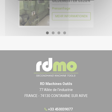
GILDEMEISTER GS20/6
KONFIGURIEREN
Preisanfrage
MEHR INFORMATIONEN
RD Machines Outils
77 Allée de l'industrie
FRANCE - 74130 CONTAMINE SUR ARVE
+33 450039077