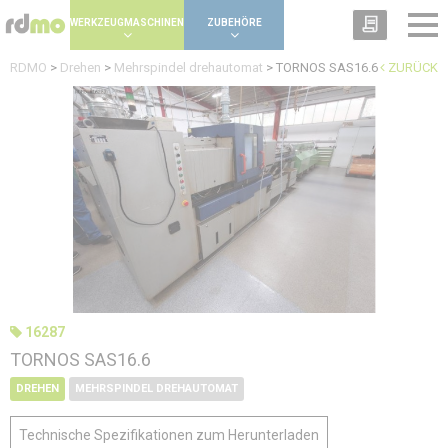
Panel zur Verwaltung von Cookies
WERKZEUGMASCHINEN
ZUBEHÖRE
RDMO
>
Drehen
>
Mehrspindel drehautomat
>
TORNOS SAS16.6
ZURÜCK
16287
TORNOS SAS16.6
DREHEN
MEHRSPINDEL DREHAUTOMAT
Technische Spezifikationen zum Herunterladen