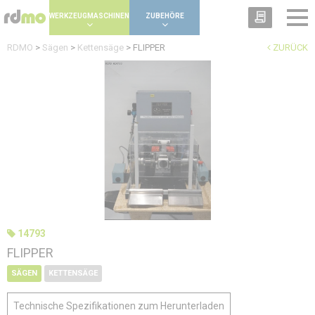
Panel zur Verwaltung von Cookies
WERKZEUGMASCHINEN
ZUBEHÖRE
RDMO
>
Sägen
>
Kettensäge
>
FLIPPER
ZURÜCK
14793
FLIPPER
SÄGEN
KETTENSÄGE
Technische Spezifikationen zum Herunterladen