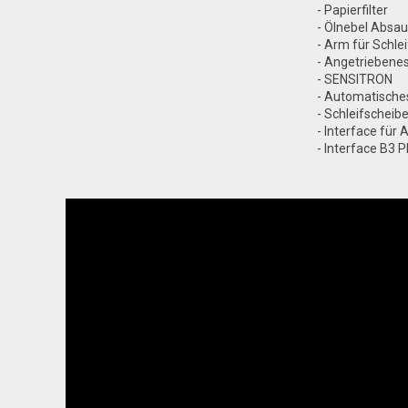
- Papierfilter
- Ölnebel Absa
- Arm für Schle
- Angetriebene
- SENSITRON
- Automatische
- Schleifscheib
- Interface fü
- Interface B3