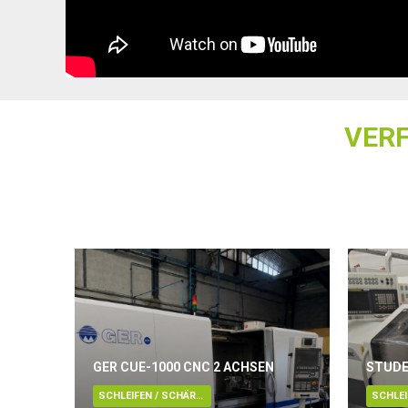
VER
GER CUE-1000 CNC 2 ACHSEN
STUDE
SCHLEIFEN / SCHÄRFEN / LÄPPEN / ENTGRATUNG / POLIEREN