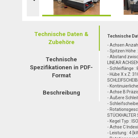
Technische Daten &
Technische Da
Zubehöre
- Achsen Anzahl
- Spitzen Höhe 
- Abstand zwis
Technische
LINEAR ACHSE
Spezifikationen in PDF-
- Schleiflänge :
- Hübe X x Z: 3
Format
SCHLEIFSCHEI
- Kontinuierliche
Beschreibung
- Achse B Präzis
- Äußere Schle
- Schleifscheibe
- Rotationsges
STÜCKHALTER 
- Kegel Typ : IS
- Achse C Indexi
- Leistung : 4 [k