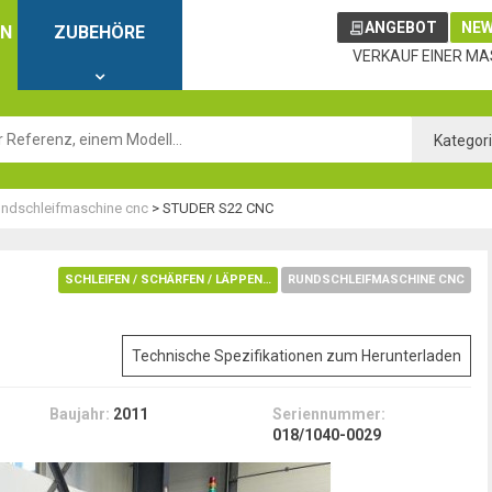
ANGEBOT
NEW
EN
ZUBEHÖRE
VERKAUF EINER MA
Kategor
ndschleifmaschine cnc
>
STUDER S22 CNC
SCHLEIFEN / SCHÄRFEN / LÄPPEN / ENTGRATUNG / POLIEREN
RUNDSCHLEIFMASCHINE CNC
Technische Spezifikationen zum Herunterladen
Baujahr:
2011
Seriennummer:
018/1040-0029