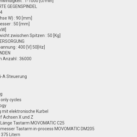
hwindigkeit : 1-1000 [U/min]
RTE GEGENSPINDEL
M4
chse W) : 90 [mm]
esser : 50 [mm]
[kW]
wicht zwischen Spitzen : 50 [Kg]
VERSORGUNG
annung : 400 [V] 50[Hz]
UNDEN
n Anzahl : 36000
i-A Steuerung
ng
only cycles
logy
 mit elektronische Kurbel
uf Achsen X und Z
e Länge Tastarm MOVOMATIC C25
chmesser Tastarm in-process MOVOMATIC DM205
 375 Litern