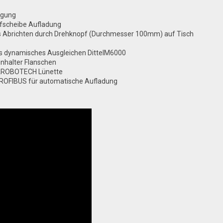
ugung
ifscheibe Aufladung
s Abrichten durch Drehknopf (Durchmesser 100mm) auf Tisch
s dynamisches Ausgleichen DittelM6000
enhalter Flanschen
r AROBOTECH Lünette
 PROFIBUS für automatische Aufladung