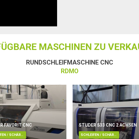
FÜGBARE MASCHINEN ZU VERKA
RUNDSCHLEIFMASCHINE CNC
RDMO
R FAVORIT CNC
STUDER S33 CNC 2 ACHSEN
SCHLEIFEN / SCHÄRFEN / LÄPPEN / ENTGRATUNG / POLIEREN
SCHLEIFEN / SCHÄRFEN / LÄPPEN / ENTGRATUNG / POLIEREN