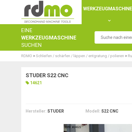
Panel zur Verwaltung von Cookies
WERKZEUGMASCHIN
EINE
WERKZEUGMASCHINE
SUCHEN
RDMO
>
Schleifen / schärfen / läppen / entgratung / polieren
>
Ru
STUDER S22 CNC
14621
Hersteller:
STUDER
Modell:
S22 CNC