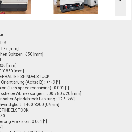
ten
 : 6
: 175 [mm]
chen Spitzen : 650 [mm]
N
 800 [mm]
10 X 850 [mm]
BENHALTER SPINDELSTOCK
 Orientierung (Achse B) : +/- 9 [°]
ion (High speed machining) : 0.001 [°]
ifscheibe Abmessungen : 500 x 80 x 20 [mm]
nhalter Spindelstock Leistung : 12.5 [kW]
chwindigkeit : 1400-3200 [U/mm]
SPINDELSTOCK
O50
erung Präzision : 0.001 [°]
W]