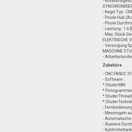
- Rotationsgesc
SYNCHRONISIE
- Kegel Typ : C
- Pinole Hub (A
- Pinole Durchm
- Leistung : 1.6 
- Max. Stück Ge
ELEKTRISCHE 
- Versorgung Sp
MASCHINE ST
- Arbeitsstunde
Zubehöre
- CNC FANUC 31
- Software :
* StuderWIN
* Pictogrammi
* StuderThread 
* StuderTechni
- Fernbedienung
- Messregeln a
- Automatisch
- Äussere Dur
- Kühlmitteltank