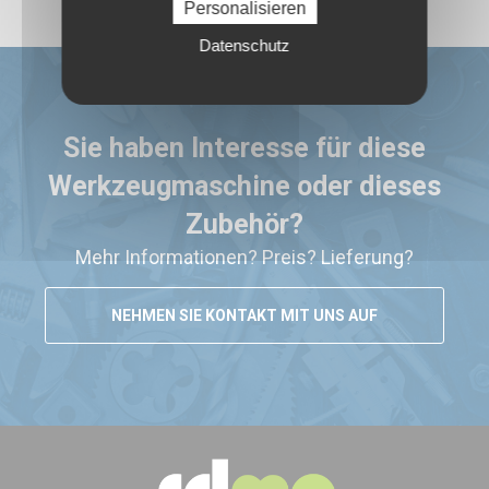
WERKZEUGMASCHINEN
Personalisieren
Datenschutz
Sie haben Interesse für diese
Werkzeugmaschine oder dieses
Zubehör?
Mehr Informationen? Preis? Lieferung?
NEHMEN SIE KONTAKT MIT UNS AUF