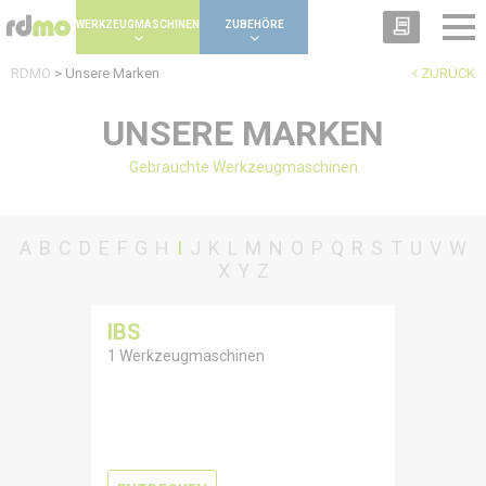
Panel zur Verwaltung von Cookies
WERKZEUGMASCHINEN
ZUBEHÖRE
RDMO
>
Unsere Marken
ZURÜCK
UNSERE MARKEN
Gebrauchte Werkzeugmaschinen
A
B
C
D
E
F
G
H
I
J
K
L
M
N
O
P
Q
R
S
T
U
V
W
X
Y
Z
IBS
1 Werkzeugmaschinen