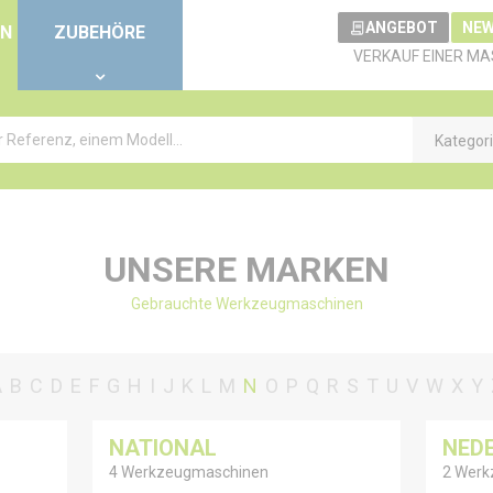
ANGEBOT
NEW
EN
ZUBEHÖRE
VERKAUF EINER MA
Kategor
UNSERE MARKEN
Gebrauchte Werkzeugmaschinen
A
B
C
D
E
F
G
H
I
J
K
L
M
N
O
P
Q
R
S
T
U
V
W
X
Y
NATIONAL
NED
4 Werkzeugmaschinen
2 Werk