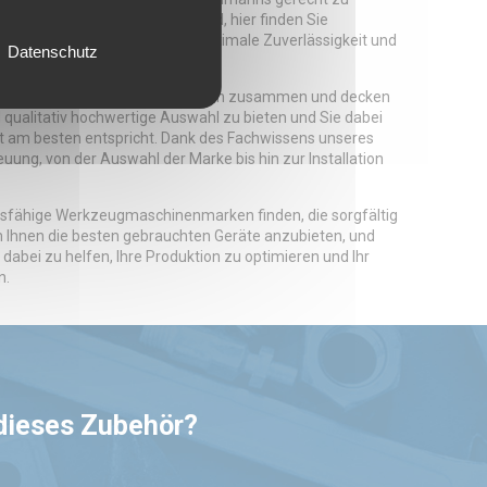
 oder Bearbeitungszentren sind, hier finden Sie
tig überholt, um Ihnen eine optimale Zuverlässigkeit und
Datenschutz
t vielen renommierten Herstellern zusammen und decken
nd qualitativ hochwertige Auswahl zu bieten und Sie dabei
et am besten entspricht. Dank des Fachwissens unseres
ung, von der Auswahl der Marke bis hin zur Installation
ngsfähige Werkzeugmaschinenmarken finden, die sorgfältig
 Ihnen die besten gebrauchten Geräte anzubieten, und
 dabei zu helfen, Ihre Produktion zu optimieren und Ihr
n.
 dieses Zubehör?