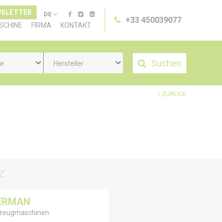
SLETTER
DE
+33 450039077
SCHINE
FIRMA
KONTAKT
Suchen
ie
Hersteller
ZURÜCK
Z
ERMAN
zeugmaschinen