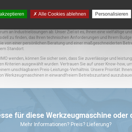
ie auf der Suche nach Drehmaschinen, Fräsmaschinen, Schleifmaschinen
 den anerkanntesten auf dem Markt gehören. Jede Maschine wird sorgfäl
 akzeptieren
Alle Cookies ablehnen
Personalisieren
auer zu garantieren.
Erfahrung im An- und Verkauf von Werkzeugmaschinen arbeiten wir mi
trum an Industrielösungen ab. Unser Ziel ist es, Ihnen eine vielfältige u
Modell zu finden, das Ihren technischen Anforderungen und Ihrem Budg
ie von einer persönlichen Beratung und einer maßgeschneiderten Betreu
rem Standort.
DMO wenden, können Sie sicher sein, dass Sie zuverlässige und leistu
en Kriterien ausgewählt wurden. Vertrauen Sie auf unser Know-how, um
 einem unschlagbaren Preis-Leistungs-Verhältnis. Unsere Priorität: Ihnen
 von Werkzeugmaschinen in einwandfreiem Betriebszustand auszubaue
esse für diese Werkzeugmaschine oder
Mehr Informationen? Preis? Lieferung?