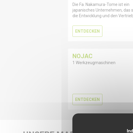
Die Fa. Nakamura-Tome ist ein
japanisches Unternehmen, das s
die Entwicklung und den Vertrie
ENTDECKEN
NOJAC
1 Werkzeugmaschinen
ENTDECKEN
Ind
Bei RDMO bieten w