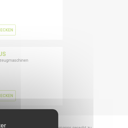
ECKEN
US
zeugmaschinen
ECKEN
ter
 um den Bedürfnissen jedes Fachmanns gerecht zu