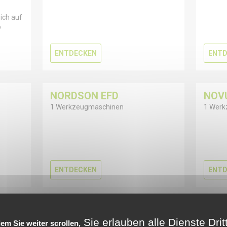
ich auf
b
ENTDECKEN
ENTD
NORDSON EFD
NOV
1 Werkzeugmaschinen
1 Werk
ENTDECKEN
ENTD
Sie erlauben alle Dienste Drit
em Sie weiter scrollen,
ir eine große Auswahl an gebrauchten Werkzeugmaschinenmarken an,