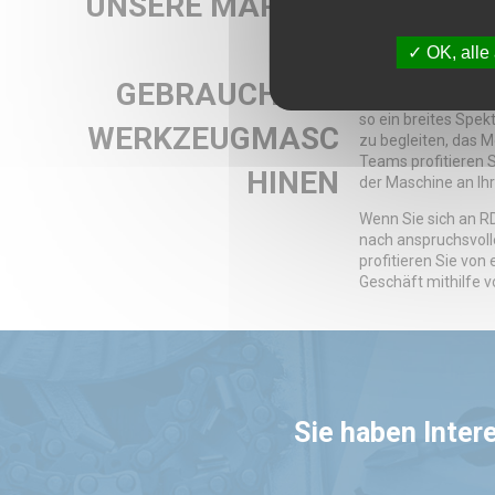
UNSERE MARKEN
werden. Egal, ob S
VON
Referenzen, die zu
OK, alle
eine lange Lebensd
GEBRAUCHTEN
Aufgrund unserer 
so ein breites Spek
WERKZEUGMASC
zu begleiten, das 
Teams profitieren S
HINEN
der Maschine an Ih
Wenn Sie sich an R
nach anspruchsvoll
profitieren Sie von
Geschäft mithilfe
Sie haben Inter