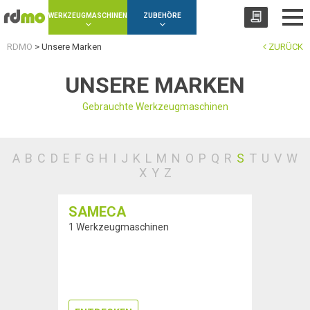
Panel zur Verwaltung von Cookies
WERKZEUGMASCHINEN
ZUBEHÖRE
RDMO
>
Unsere Marken
ZURÜCK
UNSERE MARKEN
Gebrauchte Werkzeugmaschinen
A
B
C
D
E
F
G
H
I
J
K
L
M
N
O
P
Q
R
S
T
U
V
W
X
Y
Z
SAMECA
1 Werkzeugmaschinen