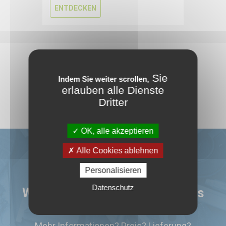
ENTDECKEN
UNSERE MARKEN VON
Sie
Indem Sie weiter scrollen,
GEBRAUCHTEN
erlauben alle Dienste
Dritter
WERKZEUGMASCHINEN
OK, alle akzeptieren
Alle Cookies ablehnen
Personalisieren
Sie haben Interesse für diese
Datenschutz
Werkzeugmaschine oder dieses
Zubehör?
Mehr Informationen? Preis? Lieferung?