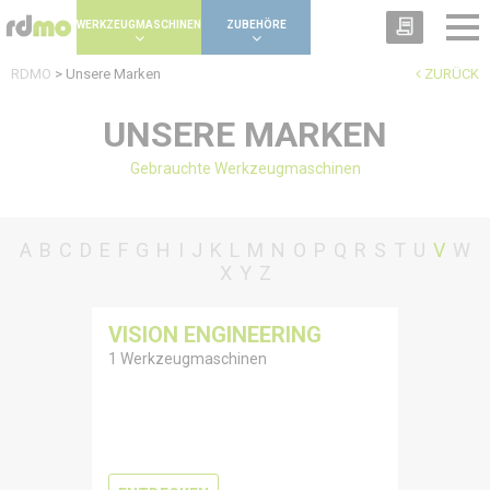
Panel zur Verwaltung von Cookies
WERKZEUGMASCHINEN
ZUBEHÖRE
RDMO
>
Unsere Marken
ZURÜCK
UNSERE MARKEN
Gebrauchte Werkzeugmaschinen
A
B
C
D
E
F
G
H
I
J
K
L
M
N
O
P
Q
R
S
T
U
V
W
X
Y
Z
VISION ENGINEERING
1 Werkzeugmaschinen