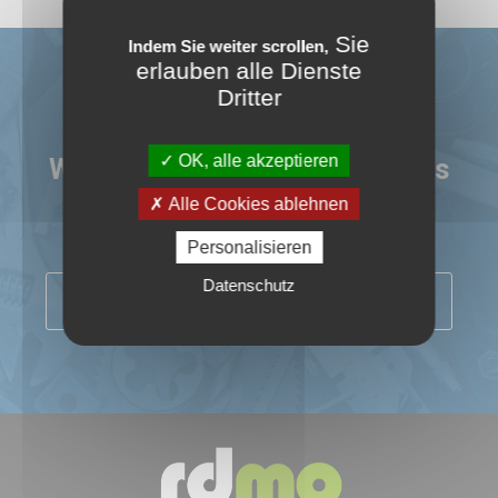
Sie
Indem Sie weiter scrollen,
erlauben alle Dienste
Dritter
Sie haben Interesse für diese
OK, alle akzeptieren
Werkzeugmaschine oder dieses
Zubehör?
Alle Cookies ablehnen
Mehr Informationen? Preis? Lieferung?
Personalisieren
Datenschutz
NEHMEN SIE KONTAKT MIT UNS AUF