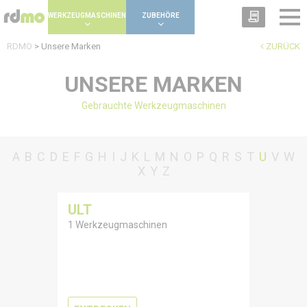
Panel zur Verwaltung von Cookies
WERKZEUGMASCHINEN
ZUBEHÖRE
RDMO
>
Unsere Marken
ZURÜCK
UNSERE MARKEN
Gebrauchte Werkzeugmaschinen
A
B
C
D
E
F
G
H
I
J
K
L
M
N
O
P
Q
R
S
T
U
V
W
X
Y
Z
ULT
1 Werkzeugmaschinen